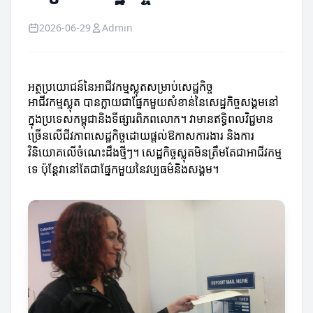
2026-06-29
Admin
អត្ថប្រយោជន៍នៃអាជីវកម្មស្លុតសម្រាប់សេដ្ឋកិច្ច
អាជីវកម្មស្លុត បានក្លាយជាផ្នែកមួយសំខាន់នៃសេដ្ឋកិច្ចសង្គមនៅ
ក្នុងប្រទេសកម្ពុជានិងទីផ្សារពិភពលោក។ វាមានឥទ្ធិពលវិជ្ជមាន
ច្រើនលើជីវភាពសេដ្ឋកិច្ចដោយផ្តល់ឱកាសការងារ និងការ
វិនិយោគលើចំណេះដឹងថ្មីៗ។ សេដ្ឋកិច្ចស្លុតមិនត្រឹមតែជាអាជីវកម្ម
ទេ ប៉ុន្តែវានៅតែជាផ្នែកមួយនៃវប្បធម៌និងសង្គម។