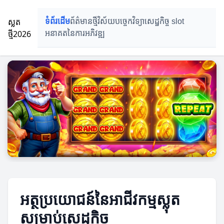
ស្លត
ទំព័រដើម
ព័ត៌មានថ្មី
វិស័យបច្ចេកវិទ្យា
សេដ្ឋកិច្ច slot
ថ្មី2026
អនាគតនៃការអភិវឌ្ឍ
អត្ថប្រយោជន៍នៃអាជីវកម្មស្លុត
សម្រាប់សេដ្ឋកិច្ច