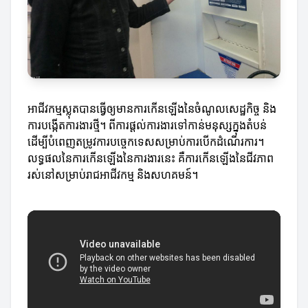
អាជីវកម្មស្លុតបានធ្វើឲ្យមានការកើនឡើងនៃចំណូលសេដ្ឋកិច្ច និង
ការបង្កើតការងារថ្មី។ ពីការផ្តល់ការងារទៅកាន់មនុស្សក្នុងតំបន់
ដើម្បីបំពេញតម្រូវការបច្ចេកទេសសម្រាប់ការបើកដំណើរការ។
លទ្ធផលនៃការកើនឡើងនៃការងារនេះ គឺការកើនឡើងនៃជីវភាព
រស់នៅសម្រាប់រាជអាជីវកម្ម និងសហគមន៍។