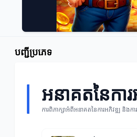
បញ្ជីប្រភេទ
អនាគតនៃការអ
ការពិភាក្សាអំពីអនាគតនៃការអភិវឌ្ឍ និងការផ្