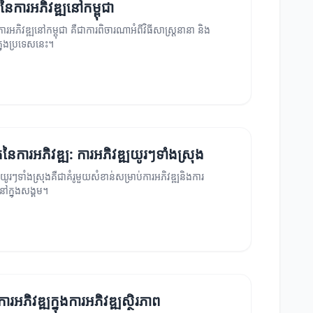
ៃការអភិវឌ្ឍនៅកម្ពុជា
អភិវឌ្ឍនៅកម្ពុជា គឺជាការពិចារណាអំពីវិធីសាស្ត្រនានា និង
នុងប្រទេសនេះ។
ៃការអភិវឌ្ឍ: ការអភិវឌ្ឍយូរៗទាំងស្រុង
ឍយូរៗទាំងស្រុងគឺជាគំរូមួយសំខាន់សម្រាប់ការអភិវឌ្ឍនិងការ
នៅក្នុងសង្គម។
អភិវឌ្ឍក្នុងការអភិវឌ្ឍស្ថិរភាព