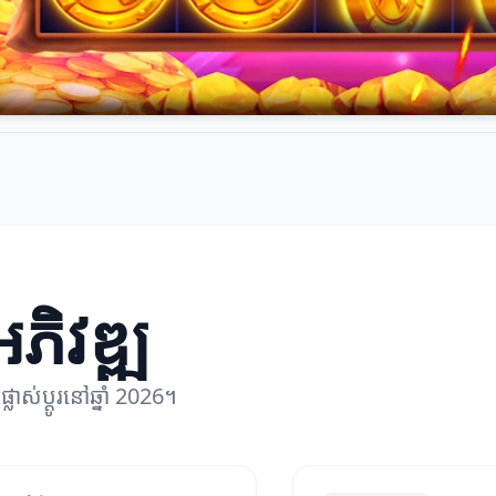
ភិវឌ្ឍ
លាស់ប្តូរនៅឆ្នាំ 2026។