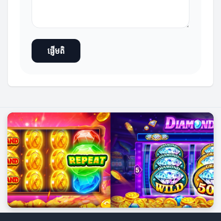
ផ្ញើមតិ