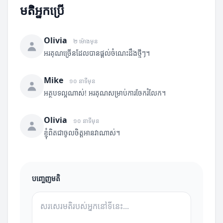
មតិអ្នកប្រើ
Olivia
២ ម៉ោងមុន
អរគុណច្រើនដែលបានផ្តល់ចំណេះដឹងថ្មីៗ។
Mike
១០ នាទីមុន
អត្ថបទល្អណាស់! អរគុណសម្រាប់ការចែករំលែក។
Olivia
១០ នាទីមុន
ខ្ញុំពិតជាចូលចិត្តអានវាណាស់។
បញ្ចេញមតិ