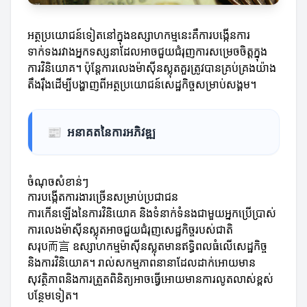
អត្ថប្រយោជន៍ទៀតនៅក្នុងឧស្សាហកម្មនេះគឺការបង្កើនការ
ទាក់ទងរវាងអ្នកទស្សនាដែលអាចជួយជំរុញការសម្រេចចិត្តក្នុង
ការវិនិយោគ។ ប៉ុន្តែការលេងម៉ាស៊ីនស្លុតគួរត្រូវបានគ្រប់គ្រងយ៉ាង
តឹងរ៉ឹងដើម្បីបង្ហាញពីអត្ថប្រយោជន៍សេដ្ឋកិច្ចសម្រាប់សង្គម។
📰
អនាគតនៃការអភិវឌ្ឍ
ចំណុចសំខាន់ៗ
ការបង្កើតការងារច្រើនសម្រាប់ប្រជាជន
ការកើនឡើងនៃការវិនិយោគ និងទំនាក់ទំនងជាមួយអ្នកប្រើប្រាស់
ការលេងម៉ាស៊ីនស្លុតអាចជួយជំរុញសេដ្ឋកិច្ចរបស់ជាតិ
សរុប而言 ឧស្សាហកម្មម៉ាស៊ីនស្លុតមានឥទ្ធិពលធំលើសេដ្ឋកិច្ច
និងការវិនិយោគ។ រាល់សកម្មភាពនានាដែលដាក់អោយមាន
សុវត្ថិភាពនិងការត្រួតពិនិត្យអាចធ្វើអោយមានការលូតលាស់ខ្ពស់
បន្ថែមទៀត។