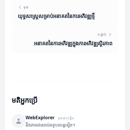
មុន
យុទ្ធសាស្ត្រសម្រាប់អនាគតនៃការអភិវឌ្ឍថ្មី
បន្ទាប់
អនាគតនៃការអភិវឌ្ឍក្នុងការអភិវឌ្ឍស្ថិរភាព
មតិអ្នកប្រើ
WebExplorer
មុននេះបន្តិច
នឹងតាមដានរាល់អត្ថបទបន្តទៀត។