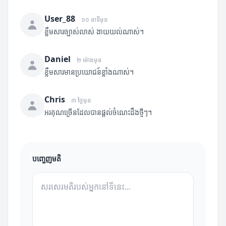
User_88
១០ នាទីមុន
ខ្លឹមសារច្បាស់លាស់ ងាយយល់ណាស់។
Daniel
២ ម៉ោងមុន
ខ្លឹមសារមានប្រយោជន៍ខ្លាំងណាស់។
Chris
៣ ថ្ងៃមុន
អរគុណច្រើនដែលបានផ្តល់ចំណេះដឹងថ្មីៗ។
បញ្ចេញមតិ