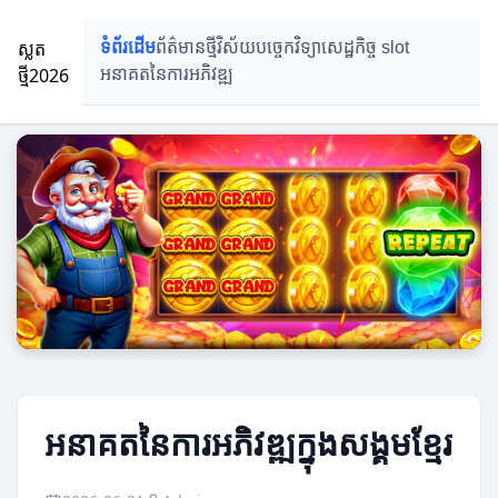
ស្លត
ទំព័រដើម
ព័ត៌មានថ្មី
វិស័យបច្ចេកវិទ្យា
សេដ្ឋកិច្ច slot
ថ្មី2026
អនាគតនៃការអភិវឌ្ឍ
អនាគតនៃការអភិវឌ្ឍក្នុងសង្គមខ្មែរ