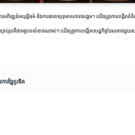
ិវឌ្ឍន៍អយុត្តិធម៌ និងការធានាសុខុមាលភាពសង្គម។ យើងត្រូវការបង្កើតគំនិតថ្មីៗ
រាប់គ្រប់រូបគឺជាអត្ថបទសំខាន់ណាស់។ យើងត្រូវការបង្កើតសេដ្ឋកិច្ចដែលអាចជួយ
រច្នៃប្រឌិត