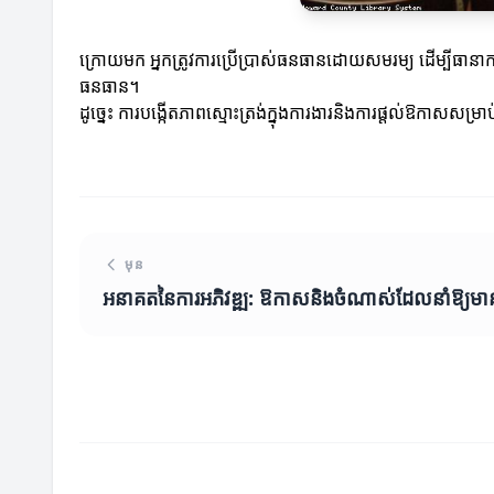
ក្រោយមក អ្នកត្រូវការប្រើប្រាស់ធនធានដោយសមរម្យ ដើម្បីធានាការអភ
ធនធាន។
ដូច្នេះ ការបង្កើតភាពស្មោះត្រង់ក្នុងការងារនិងការផ្តល់ឱកាសសម្
មុន
អនាគតនៃការអភិវឌ្ឍ: ឱកាសនិងចំណាស់ដែលនាំឱ្យមានកា