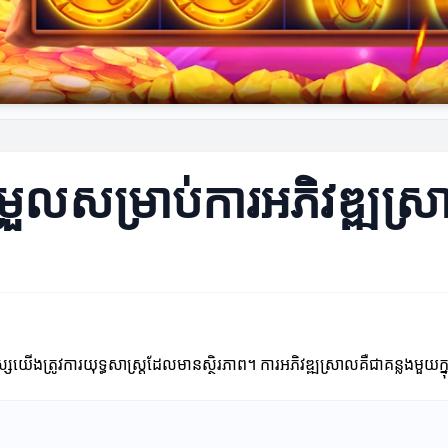
្រួលសម្រាប់ការអភិវឌ្ឍស្
្សយើងត្រូវការយុទ្ធសាស្ត្រដែលមានស្ថិរភាព។ ការអភិវឌ្ឍស្រាលគឺជាគន្លងមួ