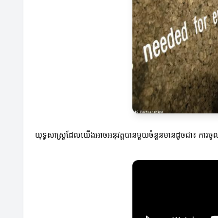
យុទ្ធសាស្ត្រដែលយើងអាចអនុវត្តបានមួយចំនួនមានដូចជា៖ ការចូល