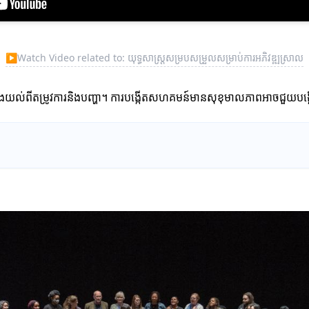
▶
Watch Video related to: យុទ្ធសាស្ត្រសម្របសម្រួលសម្រាប់ការអភិវឌ្ឍស្រាល
ចស្វែងយល់ពីតម្រូវការនិងបញ្ហា។ ការបង្កើតសហគមន៍មានសុខុមាលភាពអាចជួយប