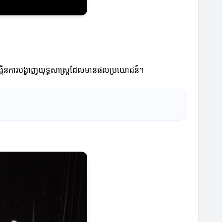
ង្កើនការបង្ហាញយុទ្ធសាស្ត្រដែលមានផលប្រយោជន៍។