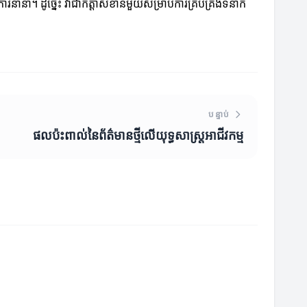
ការនានា។ ដូច្នេះ វាជាកត្តាសំខាន់មួយសម្រាប់ការគ្រប់គ្រងទំនាក់
បន្ទាប់
ផលប៉ះពាល់នៃព័ត៌មានថ្មីលើយុទ្ធសាស្ត្រអាជីវកម្ម