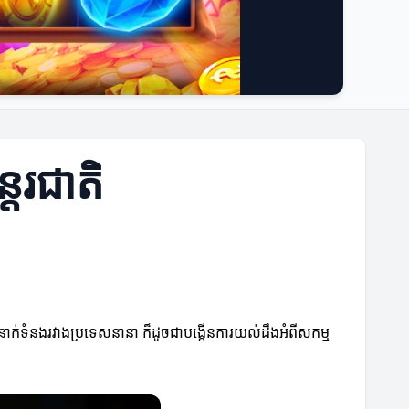
តរជាតិ
ទំនាក់ទំនងរវាងប្រទេសនានា ក៏ដូចជាបង្កើនការយល់ដឹងអំពីសកម្ម