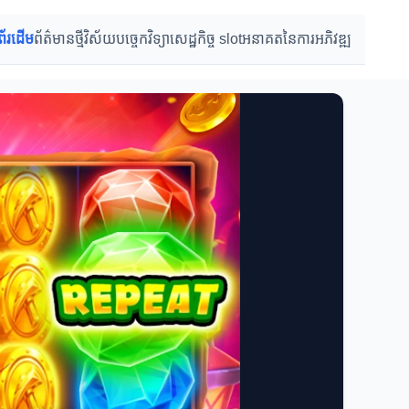
ព័រដើម
ព័ត៌មានថ្មី
វិស័យបច្ចេកវិទ្យា
សេដ្ឋកិច្ច slot
អនាគតនៃការអភិវឌ្ឍ