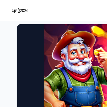
ស្លតថ្មី2026