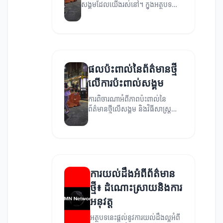
សង្គមដែលយើងរស់នៅ។ ក្នុងអត្ថបទនេះ
យើងនឹងពិភាគការប៉ះពាល់នៃព័ត៌មាន
ថ្មីលើជីវិតប្រចាំថ្ងៃ និងវិស័យសង្គម។
ផលប៉ះពាល់នៃព័ត៌មានថ្មី
លើការប៉ះពាល់សង្គម
ការពិចារណាអំពីភាពប៉ះពាល់នៃ
ព័ត៌មានថ្មីលើសង្គម និងវិធីសាស្ត្រ
ដែលវាអាចបង្កើតឱកាសនិងបញ្ហាថ្មី។
ការយល់ដឹងអំពីព័ត៌មាន
ថ្មី៖ ដំណោះស្រាយនិងការ
អនុវត្ត
អត្ថបទនេះផ្តល់នូវការយល់ដឹងល្អអំពី