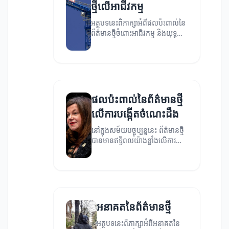
ថ្មីលើអាជីវកម្ម
អត្ថបទនេះពិភាក្សាអំពីផលប៉ះពាល់នៃ
ព័ត៌មានថ្មីចំពោះអាជីវកម្ម និងយុទ្ធ
សាស្ត្រពាណិជ្ជកម្មសម័យថ្មី។
ផលប៉ះពាល់នៃព័ត៌មានថ្មី
លើការបង្កើតចំណេះដឹង
នៅក្នុងសម័យបច្ចុប្បន្ននេះ ព័ត៌មានថ្មី
បានមានឥទ្ធិពលយ៉ាងខ្លាំងលើការ
បង្កើត និងបន្តចំណេះដឹង។
អនាគតនៃព័ត៌មានថ្មី
អត្ថបទនេះពិភាក្សាអំពីអនាគតនៃ