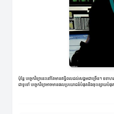
ប៉ុន្តែ បច្ចេកវិទ្យានេះនៅតែមានឥទ្ធិពលដល់សង្គមជាច្រើន។ ឧទា
ជាទូទៅ បច្ចេកវិទ្យាអាចមានផលប្រយោជន៍បំផុតនិងចុះខ្សោយបំផុតចំព