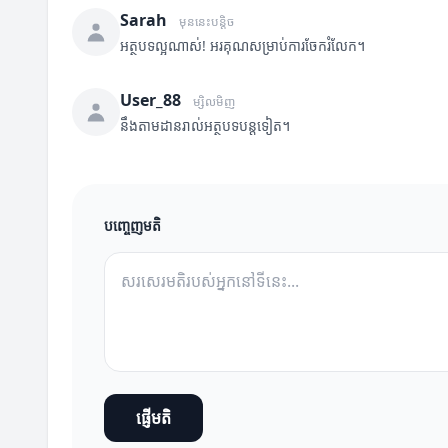
Sarah
មុននេះបន្តិច
អត្ថបទល្អណាស់! អរគុណសម្រាប់ការចែករំលែក។
User_88
ម្សិលមិញ
នឹងតាមដានរាល់អត្ថបទបន្តទៀត។
បញ្ចេញមតិ
ផ្ញើមតិ