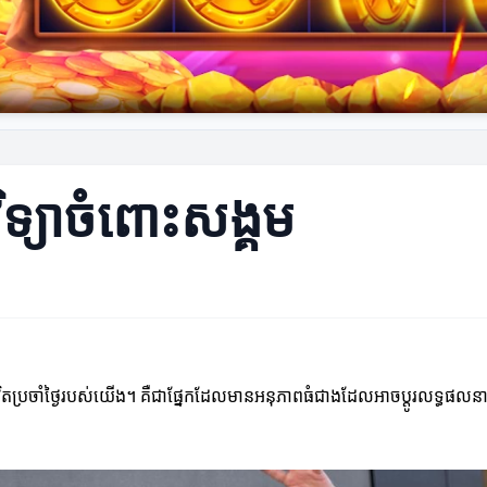
ទ្យាចំពោះសង្គម
នៃជីវិតប្រចាំថ្ងៃរបស់យើង។ គឺជាផ្នែកដែលមានអនុភាពធំជាងដែលអាចប្តូរលទ្ធផល