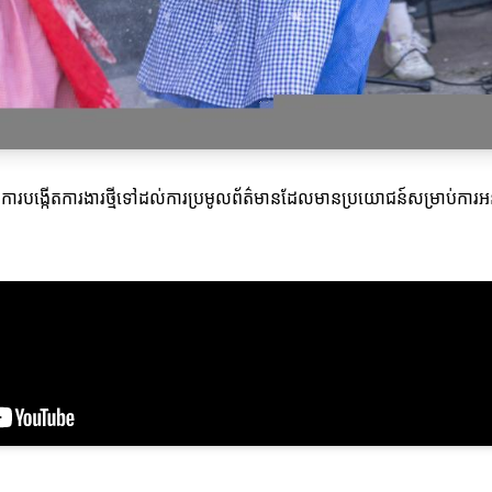
ពីការបង្កើតការងារថ្មីទៅដល់ការប្រមូលព័ត៌មានដែលមានប្រយោជន៍សម្រាប់ការអនុវត្