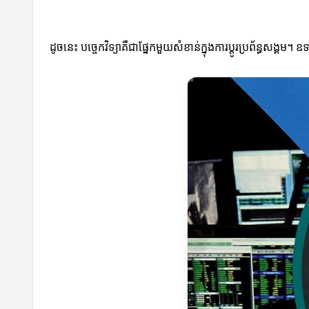
ដូចនេះ បច្ចេកវិទ្យាគឺជាផ្នែកមួយសំខាន់ក្នុងការប្ដូរប្រព័ន្ធ