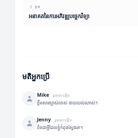
មុន
អនាគតនៃការអភិវឌ្ឍបច្ចេកវិទ្យា
មតិអ្នកប្រើ
Mike
មុននេះបន្តិច
ខ្លឹមសារច្បាស់លាស់ ងាយយល់ណាស់។
Jenny
មុននេះបន្តិច
ពិតជាអ្វីដែលខ្ញុំកំពុងស្វែងរក។