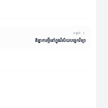
បន្ទាប់
និន្នាការថ្មីនៅក្នុងវិស័យបច្ចេកវិទ្យា