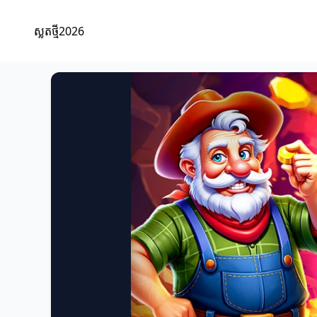
ស្លតថ្មី2026