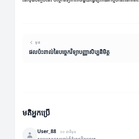
មុន
ផលប៉ះពាល់នៃបច្ចេកវិទ្យាបញ្ញាសិប្បនិមិត្ត
មតិអ្នកប្រើ
User_88
១០ នាទីមុន