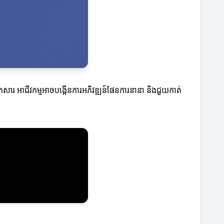
ងឯកសារ អាជីវកម្មអាចបង្កើនការអភិវឌ្ឍន៍ផែនការនានា និងជួយកាត់