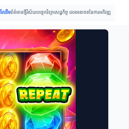
ព័រដើម
ព័ត៌មានថ្មី
វិស័យបច្ចេកវិទ្យា
សេដ្ឋកិច្ច slot
អនាគតនៃការអភិវឌ្ឍ