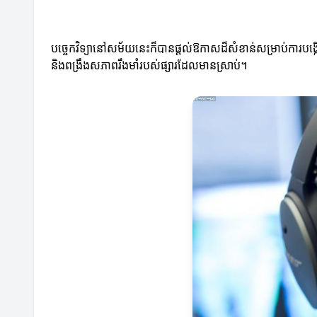
បច្ចេកវិទ្យានៅសម័យនេះក៏បានផ្តល់ឱកាសដ៏សំខាន់សម្រាប់ការបង្កើតក
និងពង្រឹងសភាពរឹងមាំរបស់ផ្សារដែលមានស្រាប់។