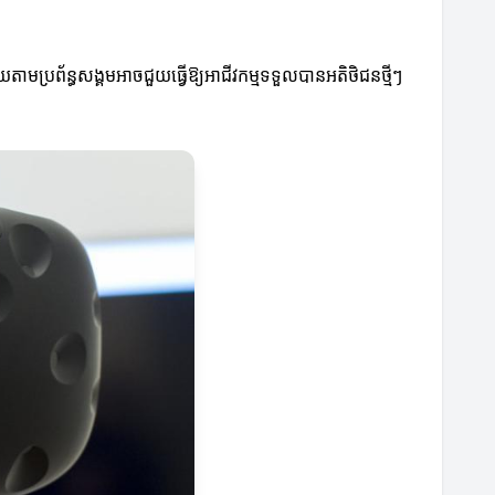
ាយតាមប្រព័ន្ធសង្គមអាចជួយធ្វើឱ្យអាជីវកម្មទទួលបានអតិថិជនថ្មីៗ