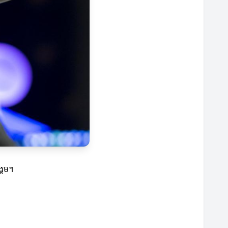
ង្គម។