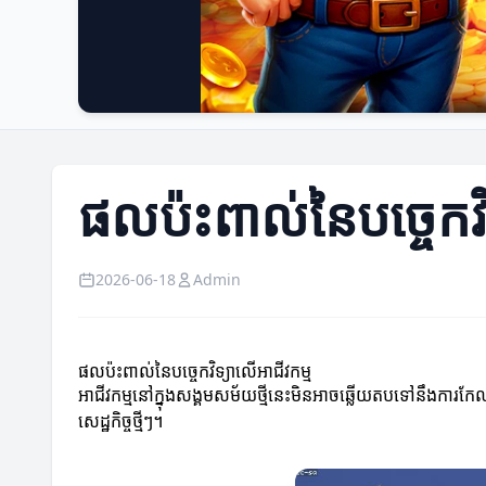
ផលប៉ះពាល់នៃបច្ចេកវិទ
2026-06-18
Admin
ផលប៉ះពាល់នៃបច្ចេកវិទ្យា​លើអាជីវកម្ម
អាជីវកម្មនៅក្នុងសង្គមសម័យថ្មីនេះមិនអាចឆ្លើយតបទៅនឹងការកែលម្អ
សេដ្ឋកិច្ចថ្មីៗ។