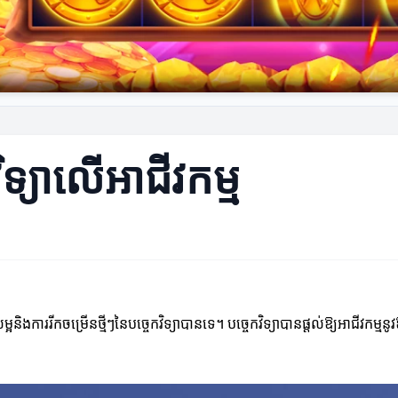
្យា​លើអាជីវកម្ម
និងការរីកចម្រើនថ្មីៗនៃបច្ចេកវិទ្យាបានទេ។ បច្ចេកវិទ្យាបានផ្តល់ឱ្យអាជីវក