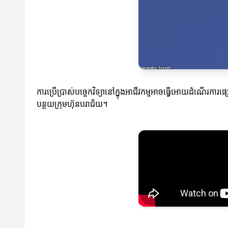
ការប្រើប្រាស់បច្ចេកវិទ្យានៅក្នុងអាជីវកម្មអាចធ្វើអោយដំណើរការ
បន្ថយក្រុមហ៊ុនបរាជ័យ។