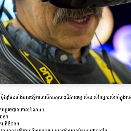
មីៗទេ ប៉ុន្តែថែមទាំងមានឥទ្ធិពលលើការកសាងជីវភាពច្បាស់លាស់នៃអ្នករស់នៅក្នុងស
ម្មអាចសម្រេចបានគោលបំណង។
ិជន។
ទុកអតិថិជន។
គតដែលមានសុវត្ថិភាព និងមានអត្ថប្រយោជន៍សម្រាប់សង្គមជាទូទៅ។