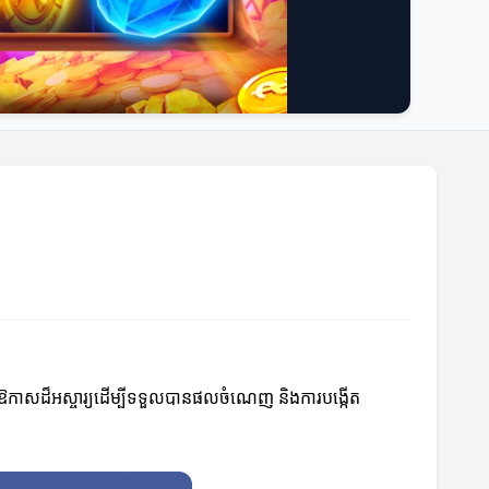
ម្មនូវឱកាសដ៏អស្ចារ្យដើម្បីទទួលបានផលចំណេញ និងការបង្កើត