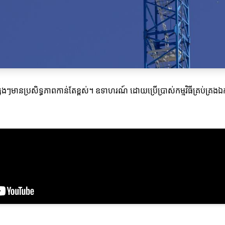
ផ្សេងៗមានប្រសិទ្ធភាពកាន់តែខ្ពស់។ ឧទាហរណ៍ ដោយប្រើប្រាស់កម្មវិធីគ្រប់គ្រ