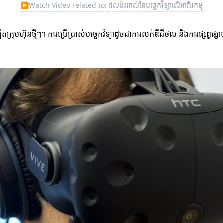
▶
Watch Video related to: ផលប៉ះពាល់នៃបច្ចេកវិទ្យា​លើអាជីវកម្ម
្រុមហ៊ុនថ្មីៗ។ ការប្រើប្រាស់បច្ចេកវិទ្យាដូចជាការលក់ឌីជីថល និងការផ្សព្វផ្ស