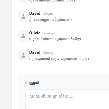
សូមអរគុណសម្រាប់ព័ត៌មានដ៏ល្អនេះ។
David
៣ ថ្ងៃមុន
ខ្លឹមសារមានប្រយោជន៍ខ្លាំងណាស់។
Olivia
២ ម៉ោងមុន
អរគុណច្រើនដែលបានផ្តល់ចំណេះដឹងថ្មីៗ។
David
ម្សិលមិញ
អត្ថបទល្អណាស់! អរគុណសម្រាប់ការចែករំលែក។
បញ្ចេញមតិ