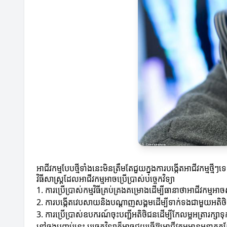
អាជីវកម្មបែបថ្មីទាំងនេះមិនត្រឹមតែជួយក្នុងការបង្កើតអាជីវកម្មថ្
វិធីសាស្ត្រដែលអាជីវកម្មអាចប្រើប្រាស់បច្ចេកវិទ្យា
1. ការប្រើប្រាស់កម្មវិធីគ្រប់គ្រងគម្រោងដើម្បីធានាថាអាជីវក
2. ការបង្កើតវេបសាយនិងបណ្ដាញសង្គមដើម្បីទាក់ទងជាមួយអតិថ
3. ការប្រើប្រាស់ឧបករណ៍ចុះបញ្ជីអតិថិជនដើម្បីកែលម្អអត្រារក្សា
នៅចុងបញ្ចប់នេះ បច្ចេកវិទ្យាក៏អាចជួយធ្វើឱ្យអាជីវកម្មមានអនា