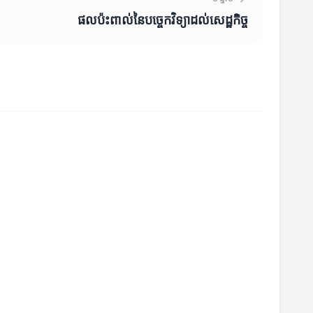
ផលប៉ះពាល់នៃបច្ចេកវិទ្យា​ដល់សេដ្ឋកិច្ច