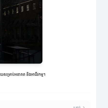
ខាន់មួយសម្រាប់អនាគត និងអាជីវកម្ម។
បន្ទាប់