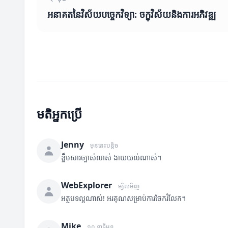
អនាគតនៃវិស័យបច្ចេកវិទ្យា: ចក្ខុវិស័យនិងការអភិវឌ្ឍ
មតិអ្នកប្រើ
Jenny
មុននេះបន្តិច
ខ្លឹមសារច្បាស់លាស់ ងាយយល់ណាស់។
WebExplorer
ម្សិលមិញ
អត្ថបទល្អណាស់! អរគុណសម្រាប់ការចែករំលែក។
Mike
១០ នាទីមុន