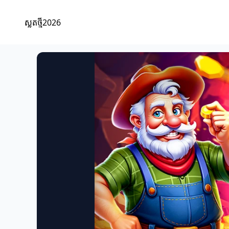
ស្លតថ្មី2026