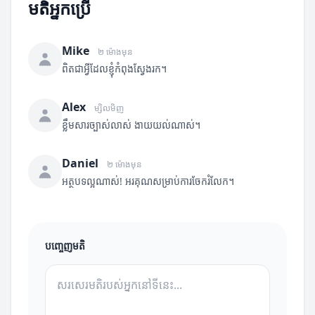
មតិអ្នកប្រើ
Mike
២ ម៉ោងមុន
ពិតជាអ្វីដែលខ្ញុំកំពុងស្វែងរក។
Alex
ម្សិលមិញ
ខ្លឹមសារច្បាស់លាស់ ងាយយល់ណាស់។
Daniel
២ ម៉ោងមុន
អត្ថបទល្អណាស់! អរគុណសម្រាប់ការចែករំលែក។
បញ្ចេញមតិ